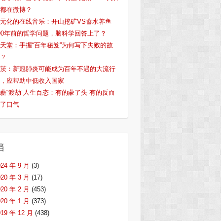
都在微博？
元化的在线音乐：开山挖矿VS蓄水养鱼
00年前的哲学问题，脑科学回答上了？
天堂：手握“百年秘笈”为何写下失败的故
？
茨：新冠肺炎可能成为百年不遇的大流行
，应帮助中低收入国家
薪“渡劫”人生百态：有的蒙了头 有的反而
了口气
档
024 年 9 月
(3)
020 年 3 月
(17)
020 年 2 月
(453)
020 年 1 月
(373)
019 年 12 月
(438)