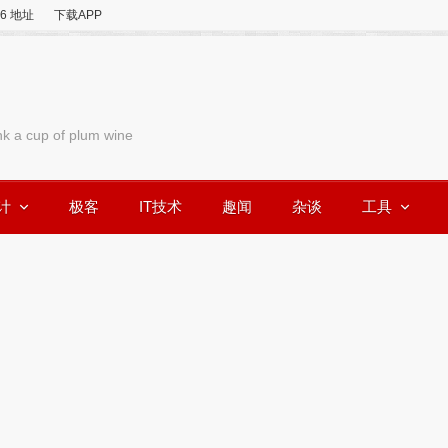
v6 地址
下载APP
nk a cup of plum wine
计
极客
IT技术
趣闻
杂谈
工具