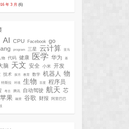
016 年 3 月
(6)
签
AI
G
go
CPU
Facebook
云计算
lang
三星
program
亚马
医学
华为
健康
代码
人物
基
天文
开发
大脑
安全
小米
物
机器人
技术
软
数学
探月
教育
生物
程序员
特斯拉
环境
百度
航天
芯
自动驾驶
程
腾讯
考古
苹果
谷歌
财报
阿里巴巴
融资
技