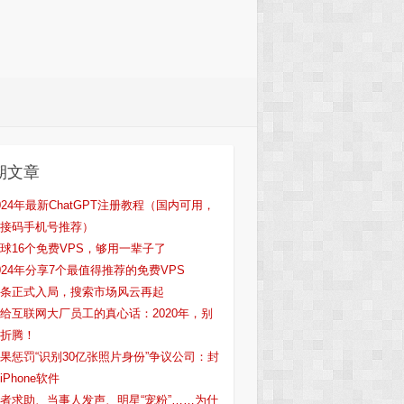
期文章
024年最新ChatGPT注册教程（国内可用，
接码手机号推荐）
球16个免费VPS，够用一辈子了
024年分享7个最值得推荐的免费VPS
条正式入局，搜索市场风云再起
给互联网大厂员工的真心话：2020年，别
折腾！
果惩罚“识别30亿张照片身份”争议公司：封
iPhone软件
者求助、当事人发声、明星“宠粉”……为什