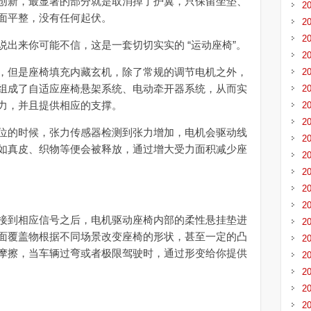
新，最显著的部分就是取消掉了护翼，只保留坐垫、
2
面平整，没有任何起伏。
2
2
来你可能不信，这是一套切切实实的 “运动座椅”。
2
但是座椅填充内藏玄机，除了常规的调节电机之外，
2
组成了自适应座椅悬架系统、电动牵开器系统，从而实
2
力，并且提供相应的支撑。
2
2
的时候，张力传感器检测到张力增加，电机会驱动线
2
如真皮、织物等便会被释放，通过增大受力面积减少座
2
2
2
2
到相应信号之后，电机驱动座椅内部的柔性悬挂垫进
2
面覆盖物根据不同场景改变座椅的形状，甚至一定的凸
2
摩擦，当车辆过弯或者极限驾驶时，通过形变给你提供
2
2
2
2