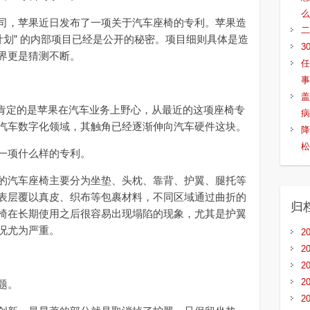
么
，苹果近日发布了一项关于汽车座椅的专利。苹果造
二
计划” 的内部项目已经是公开的秘密。项目细则具体是造
3
界更是猜测不断。
任
事
盖
，可以肯定的是苹果在汽车业务上野心，从最近的这项座椅专
病
汽车数字化领域，其触角已经逐渐伸向汽车硬件这块。
降
松
一项什么样的专利。
汽车座椅主要分为坐垫、头枕、靠背、护翼、腿托等
表层覆以真皮、织布等包裹材料，不同区域通过曲折的
归
椅在长期使用之后很容易出现塌陷的现象，尤其是护翼
况尤为严重。
2
2
2
2
题。
2