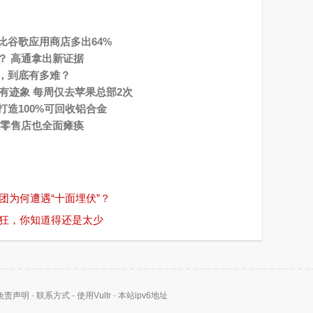
比谷歌应用商店多出64%
？ 高通拿出新证据
，到底有多难？
已有迹象 每周仅去苹果总部2次
造100%可回收铝合金
 零售店也全面瘫痪
团为何遭遇“十面埋伏”？
狂，你知道得还是太少
免责声明
-
联系方式
-
使用Vultr
-
本站ipv6地址