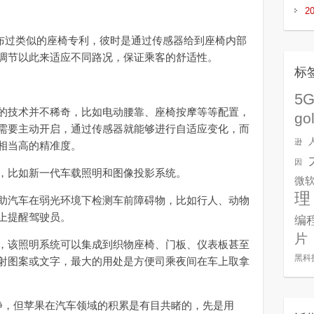
2
。
便发布过类似的座椅专利，彼时是通过传感器给到座椅内部
调节以此来适应不同路况，保证乘客的舒适性。
标
5
技术并不稀奇，比如电动腰靠、座椅按摩等等配置，
go
需要主动开启，通过传感器就能够进行自适应变化，而
逊
相当高的精准度。
因
比如新一代车载照明和图像投影系统。
微
理
汽车在弱光环境下检测车前障碍物，比如行人、动物
上提醒驾驶员。
编
片
该照明系统可以集成到织物座椅、门板、仪表板甚至
黑科
射图案或文字，最大的用处是方便司乘夜间在车上取拿
有动静，但苹果在汽车领域的积累是有目共睹的，先是用