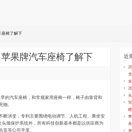
车座椅了解下
，苹果牌汽车座椅了解下
近
2
含
全
2
头
最早的汽车座椅，和常规家用座椅一样，椅子由靠背和
写
充物。
瞎
断演变，专利主要围绕电动调节、人机工程、乘坐安
苹
年推出头颈保护系统外，所有科技创新基本都是以供应商为
杀
吉亚等公司手里。
患