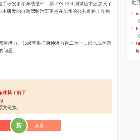
近
着手研发多项车载硬件，新 iOS 13.4 测试版中还加入了
口，其自主研发的自动驾驶汽车更是在加州的公共道路上奔跑
m
《
B
《
重潜力。如果苹果把两种潜力合二为一，那么成为第
G
的问题。
i
车座椅了解下
og
原文链接。
赏
分享