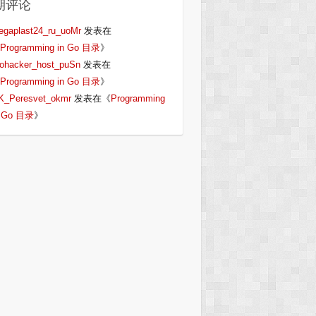
期评论
egaplast24_ru_uoMr
发表在
Programming in Go 目录
》
iohacker_host_puSn
发表在
Programming in Go 目录
》
K_Peresvet_okmr
发表在《
Programming
n Go 目录
》