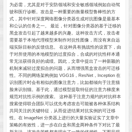
为必需，尤其是对于安防领域和安全敏感领域例如自动驾
驶和医疗诊断。攻击是一种重要的衡量模型鲁棒性的方
式，其中针对深度网络图像分类器生成对抗图像是最基本
和公认的任务之一。 最近，针对图像分类器的基于迁移的
黑盒攻击引起了越来越多的兴趣。这种攻击方式，攻击者
需要基于本地代理模型来制作对抗性图像，而没有来自远
端实际目标的反馈信息。 在这种具有挑战性的设置下，由
于对所使用的本地模型的过度拟合，合成的对抗性样本通
常无法获得良好的成绩。因此，文章中提出了一种新颖的
机制来减轻过度拟合的问题，从而增强黑盒攻击的可迁移
性。不同的网络架构例如 VGG16，ResNet，Inception 在
识别图片时会有相似的图像注意力，比如都倾向于注意猫
脸来识别猫。基于此，通过模型提取特征的注意力梯度来
规范对抗性示例的搜索。 这种基于注意力规约的对抗样本
搜索使得联合团队可以优先考虑攻击可能被各种体系结构
共同关注的关键特征，从而促进结果对抗实例的可迁移
性。在 ImageNet 分类器上进行的大量实验证实了文章中
策略的有效性，进一步在白盒和黑盒两种条件下对比了最
新方法，该攻击策略都表现出了一致的优越性。下图呈现