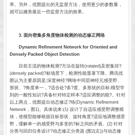
率。另外，优图提出的无监督方法，使用更少的参数量，
就可以媲美最近一些监督方法的效果。
3.
面向密集多角度物体检测的动态修正网络
Dynamic Refinement Network for Oriented and
Densely Packed Object Detection
目前主流的物体检测?方法在旋转(rotated)及密集排?
(densely packed)?标场景下，检测性能显著下降。腾讯优
图认为主要原因是:深度神经?网络中同层神经元感受野、
形状、?角度单一，?适合处?多?度、多形状的目标;模型学
到的一般性知识?具备针对特定样本?适应调整的能?。针对
以上两点，优图提出动态修正?络(Dynamic Refinement
Network，图1)。具体说来:(1) 设计了自适应感受野调整模
块，使模型能够根据目标形状、旋转角度?适应地调整感受
野，缓解单一的感受野与多变的?标之间的矛盾。(2) 针对
分类与回归任务设计?动态修正分类器 (图2(左))与动态修