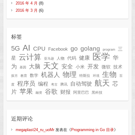
2016 年 4 月
(8)
2016 年 3 月
(6)
标签
AI
5G
go
golang
CPU
三
Facebook
program
医学
云计算
华
健康
星
代码
人物
亚马逊
天文
为
开发
大脑
安全
技术
小米
微软
基因
生物
物理
机器人
数学
特斯拉
探月
教育
环境
百
航天
程序员
芯
自动驾驶
编程
腾讯
度
考古
苹果
谷歌
片
财报
阿里巴巴
黑科技
融资
近期评论
megaplast24_ru_uoMr
发表在《
Programming in Go 目录
》