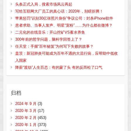
头条正式入局，搜索市场风云再起
写给互联网大厂员工的真心话：2020年，别瞎折腾！
苹果惩罚“识别30亿张照片身份”争议公司：封杀iPhone软件
患者求助、当事人发声、明星“宠粉”……为什么都在微博？
二元化的在线音乐：开山挖矿VS蓄水养鱼
300年前的哲学问题，脑科学回答上了？
任天堂：手握“百年秘笈”为何写下失败的故事？
盖茨：新冠肺炎可能成为百年不遇的大流行病，应帮助中低收
入国家
降薪“渡劫”人生百态：有的蒙了头 有的反而松了口气
归档
2024 年 9 月
(3)
2020 年 3 月
(17)
2020 年 2 月
(453)
2020 年 1 月
(373)