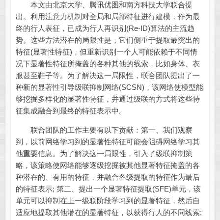
本文由北京大学、腾讯优图和南方科技大学联合提
出。利用注意力机制对全局和局部特征进行建模，作为最
终的行人表征，已成为行人再识别(Re-ID)算法的主流趋
势。这些方法潜在的局限性是，它们侧重于提取最突出的
特征(显著性特征)，但重新识别一个人可能依赖于不同情
况下显著性特征所掩盖的各种其他的线索，比如身体、衣
服甚至鞋子等。为了解决这一局限性，联合团队提出了一
种新的显著性引导级联抑制网络(SCSN)，该网络使模型能
够挖掘多样化的显著性特征，并通过级联的方式将这些特
征集成融合到最终的特征表示中。
联合团队的工作主要有以下贡献：第一、我们观察
到，以前网络学习到的显著性特征可能会阻碍网络学习其
他重要信息。为了解决这一局限性，引入了级联抑制策
略，该策略使网络能够逐级挖掘被其他显著特征掩盖的各
种潜在的、有用的特征，并融合各级提取的特征作为最后
的特征表示; 第二、提出一个显著特征提取(SFE)单元，该
单元可以抑制在上一级联阶段学习到的显著特征，然后自
适应地提取其他潜在的显著特征，以获得行人的不同线索;