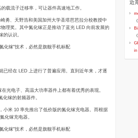
近
的载流子迁移率，可让器件高速地工作。
m
赤崎勇、天野浩和美国加州大学圣塔芭芭拉分校教授中
《
尔物理奖。其中氮化镓正是推动了蓝光 LED 向前发展的
B
镓的认识。
《
G
i
经在 LED 上进行了普遍应用。直到近年来，才逐
镓在光电子、高温大功率器件上都有着优秀的表现。
了氮化镓的射频器件。
米 10 率先推出了低价版的氮化镓充电器。而根据
赠氮化镓充电器。