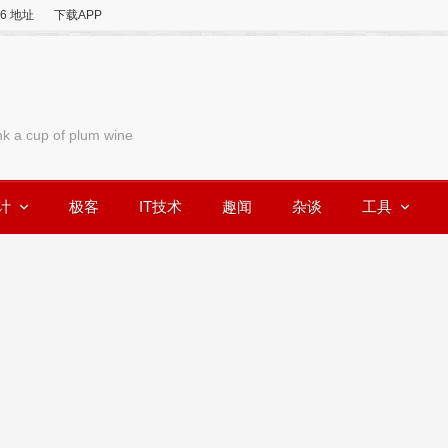
v6 地址
下载APP
nk a cup of plum wine
计
极客
IT技术
趣闻
杂谈
工具