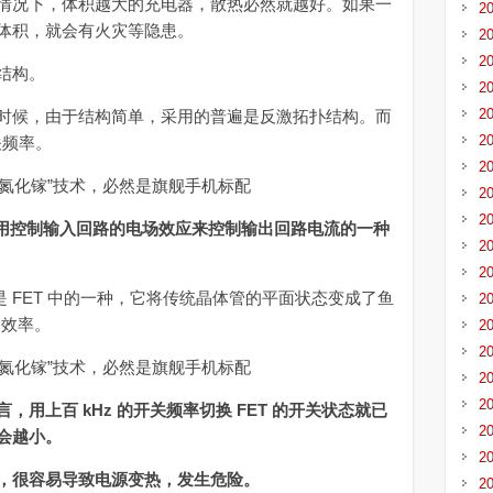
况下，体积越大的充电器，散热必然就越好。如果一
2
体积，就会有火灾等隐患。
2
2
结构。
2
2
候，由于结构简单，采用的普遍是反激拓扑结构。而
2
关频率。
2
2
2
利用控制输入回路的电场效应来控制输出回路电流的一种
2
2
是 FET 中的一种，它将传统晶体管的平面状态变成了鱼
2
移效率。
2
2
2
2
用上百 kHz 的开关频率切换 FET 的开关状态就已
2
会越小。
2
，很容易导致电源变热，发生危险。
2