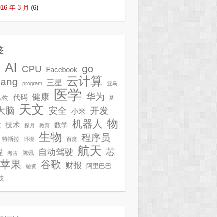
016 年 3 月
(6)
签
AI
G
go
CPU
Facebook
云计算
lang
三星
program
亚马
医学
华为
健康
代码
人物
基
天文
开发
大脑
安全
小米
物
机器人
技术
软
数学
探月
教育
生物
程序员
特斯拉
环境
百度
航天
芯
自动驾驶
程
腾讯
考古
苹果
谷歌
财报
阿里巴巴
融资
技