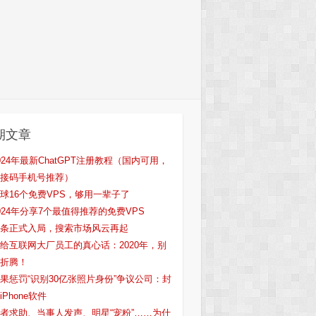
期文章
024年最新ChatGPT注册教程（国内可用，
接码手机号推荐）
球16个免费VPS，够用一辈子了
024年分享7个最值得推荐的免费VPS
条正式入局，搜索市场风云再起
给互联网大厂员工的真心话：2020年，别
折腾！
果惩罚“识别30亿张照片身份”争议公司：封
iPhone软件
者求助、当事人发声、明星“宠粉”……为什