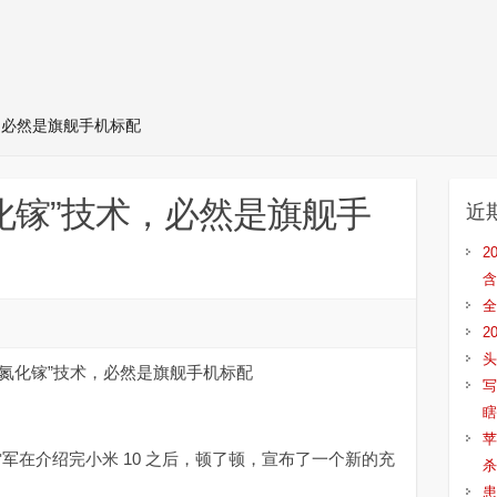
，必然是旗舰手机标配
化镓”技术，必然是旗舰手
近
2
含
全
2
头
写
瞎
苹
 雷军在介绍完小米 10 之后，顿了顿，宣布了一个新的充
杀
患