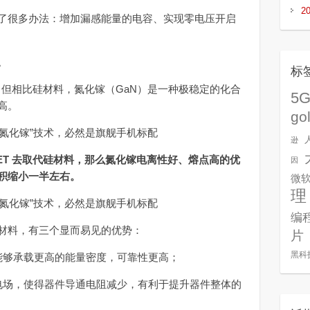
2
很多办法：增加漏感能量的电容、实现零电压开启
。
标
，但相比硅材料，氮化镓（GaN）是一种极稳定的化合
5
高。
go
逊
ET 去取代硅材料，那么氮化镓电离性好、熔点高的优
因
积缩小一半左右。
微
理
编
料，有三个显而易见的优势：
片
黑科
够承载更高的能量密度，可靠性更高；
场，使得器件导通电阻减少，有利于提升器件整体的