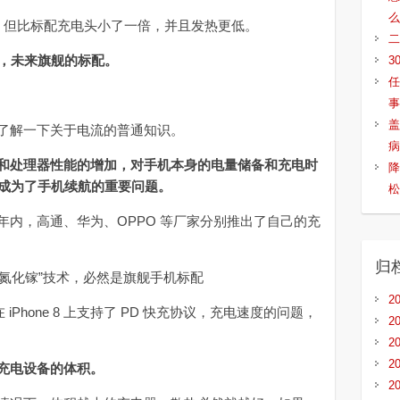
么
，但比标配充电头小了一倍，并且发热更低。
二
头，未来旗舰的标配。
3
任
事
盖
解一下关于电流的普通知识。
病
和处理器性能的增加，对手机本身的电量储备和充电时
降
”成为了手机续航的重要问题。
松
，高通、华为、OPPO 等厂家分别推出了自己的充
归
2
hone 8 上支持了 PD 快充协议，充电速度的问题，
2
2
2
充电设备的体积。
2