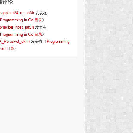
期评论
egaplast24_ru_uoMr
发表在
Programming in Go 目录
》
iohacker_host_puSn
发表在
Programming in Go 目录
》
K_Peresvet_okmr
发表在《
Programming
n Go 目录
》