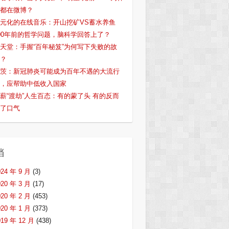
都在微博？
元化的在线音乐：开山挖矿VS蓄水养鱼
00年前的哲学问题，脑科学回答上了？
天堂：手握“百年秘笈”为何写下失败的故
？
茨：新冠肺炎可能成为百年不遇的大流行
，应帮助中低收入国家
薪“渡劫”人生百态：有的蒙了头 有的反而
了口气
档
024 年 9 月
(3)
020 年 3 月
(17)
020 年 2 月
(453)
020 年 1 月
(373)
019 年 12 月
(438)